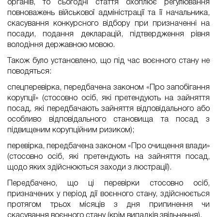
органів, то сьогодні стаття охоплює регулювання
повноважень військової адміністрації та її начальника,
скасування конкурсного відбору при призначенні на
посади, подання декларацій, підтвердження рівня
володіння державною мовою.
Також було установлено, що під час воєнного стану не
поводяться:
спецперевірка, передбачена законом «Про запобігання
корупції» (стосовно осіб, які претендують на зайняття
посад, які передбачають зайняття відповідального або
особливо відповідального становища та посад з
підвищеним корупційним ризиком);
перевірка, передбачена законом «Про очищення влади»
(стосовно осіб, які претендують на зайняття посад,
щодо яких здійснюються заходи з люстрації).
Передбачено, що ці перевірки стосовно осіб,
призначених у період дії воєнного стану, здійснюється
протягом трьох місяців з дня припинення чи
скасування воєнного стану (крім випадків звільнення).