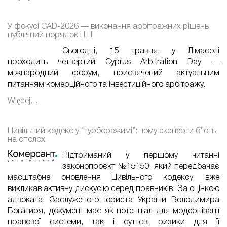
У фокусі CAD-2026 — виконання арбітражних рішень,
публічний порядок і ШІ
Сьогодні, 15 травня, у Лімасолі
проходить четвертий Cyprus Arbitration Day —
міжнародний форум, присвячений актуальним
питанням комерційного та інвестиційного арбітражу.
Więcej…
Цивільний кодекс у “турборежимі”: чому експерти б’ють
на сполох
Підтриманий у першому читанні
законопроєкт №15150, який передбачає
масштабне оновлення Цивільного кодексу, вже
викликав активну дискусію серед правників. За оцінкою
адвоката, Заслуженого юриста України Володимира
Богатиря, документ має як потенціал для модернізації
правової системи, так і суттєві ризики для її