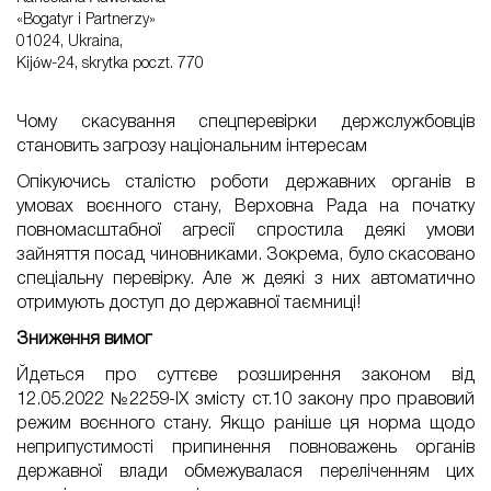
«Bogatyr i Partnerzy»
01024, Ukraina,
Kijów-24, skrytka poczt. 770
Чому скасування спецперевірки держслужбовців
становить загрозу національним інтересам
Опікуючись сталістю роботи державних органів в
умовах воєнного стану, Верховна Рада на початку
повномасштабної агресії спростила деякі умови
зайняття посад чиновниками. Зокрема, було скасовано
спеціальну перевірку. Але ж деякі з них автоматично
отримують доступ до державної таємниці!
Зниження вимог
Йдеться про суттєве розширення законом від
12.05.2022 №2259-IX змісту ст.10 закону про правовий
режим воєнного стану. Якщо раніше ця норма щодо
неприпустимості припинення повноважень органів
державної влади обмежувалася переліченням цих