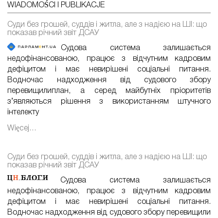
WIADOMOŚCI I PUBLIKACJE
Суди без грошей, суддів і житла, але з надією на ШІ: що
показав річний звіт ДСАУ
Судова система залишається
недофінансованою, працює з відчутним кадровим
дефіцитом і має невирішені соціальні питання.
Водночас надходження від судового збору
перевищилиплан, а серед майбутніх пріоритетів
з’являються рішення з використанням штучного
інтелекту
Więcej…
Суди без грошей, суддів і житла, але з надією на ШІ: що
показав річний звіт ДСАУ
Судова система залишається
недофінансованою, працює з відчутним кадровим
дефіцитом і має невирішені соціальні питання.
Водночас надходження від судового збору перевищили