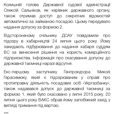
Колишній голова Державної судової адміністрації
Олексій Сальніков, як керівник державного органу,
також отримав доступ до секретних відомостей
автоматично за займаною посадою. Цьому передувало
надання допуску за формою 2.
Відстороненому очільнику ДСАУ повідомили про
підозру в хабарництві 24 липня цього року. Йому
закидають підбурювання до надання хабаря суддям
ВС за винесення рішення на користь комерційного
підприємства. Інформація про скасування допуску до
державної таємниці наразі відсутня.
Екс-першому заступнику Генпрокурора Миколі
Герасимюку, який є підозрюваним у справі про
протиправну діяльність посадових осіб «Укргазбанку»,
також надавався допуск до державної таємниці за
формою 1, який було скасовано у липні 2015 року. 20
липня цього року ВАКС обрав йому запобіжний захід у
вигляді тримання під вартою.