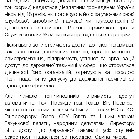
Нагадаємо, допуск до державної таємниці (усього існує
три форми) надається дієздатним громадянам України
віком від 18 років, які потребують його за умовами своєї
службової, виробничої, наукової чи науково-технічної
діяльності або навчання. Рішення приймають органи
Служби безпеки України після проведення їх перевірки.
Після цього вони отримають доступ до такої інформації.
Так, керівники державних органів, органів місцевого
самоврядування, підприємств, установ та організацій
доступ до державної таємниці у сфері, що стосується
діяльності їхніх організацій, отримують за посадою
після надання їм допуску до державної таємниці за
відповідною формою.
Але чимало топ-чиновників отримують доступ
автоматично. Так, Президентові, Голові ВР, Прем’єр-
міністрові та іншим членам Кабміну, головам ВС та КС,
Генпрокурору, Голові СБУ, Голові та іншим членам
Рахункової палати, народним депутатам, Директору
БЕБ доступ до державної таємниці усіх ступенів
секретності надається за посадою. Єдина умова —