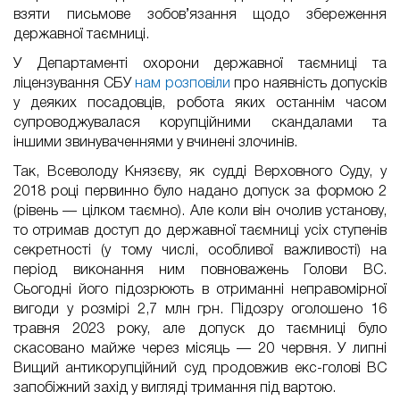
взяти письмове зобов’язання щодо збереження
державної таємниці.
У Департаменті охорони державної таємниці та
ліцензування СБУ
нам розповіли
про наявність допусків
у деяких посадовців, робота яких останнім часом
супроводжувалася корупційними скандалами та
іншими звинуваченнями у вчинені злочинів.
Так, Всеволоду Князєву, як судді Верховного Суду, у
2018 році первинно було надано допуск за формою 2
(рівень — цілком таємно). Але коли він очолив установу,
то отримав доступ до державної таємниці усіх ступенів
секретності (у тому числі, особливої важливості) на
період виконання ним повноважень Голови ВС.
Сьогодні його підозрюють в отриманні неправомірної
вигоди у розмірі 2,7 млн грн. Підозру оголошено 16
травня 2023 року, але допуск до таємниці було
скасовано майже через місяць — 20 червня. У липні
Вищий антикорупційний суд продовжив екс-голові ВС
запобіжний захід у вигляді тримання під вартою.