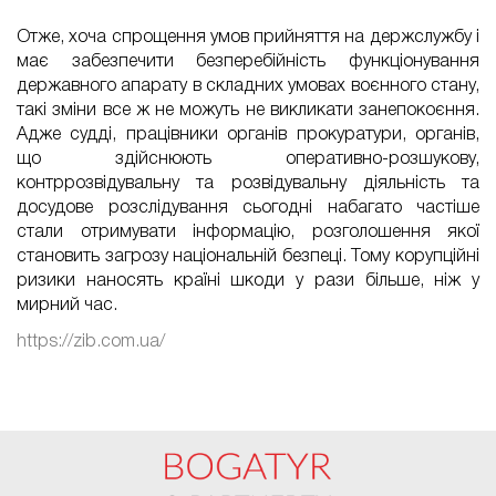
***
Отже, хоча спрощення умов прийняття на держслужбу і
має забезпечити безперебійність функціонування
державного апарату в складних умовах воєнного стану,
такі зміни все ж не можуть не викликати занепокоєння.
Адже судді, працівники органів прокуратури, органів,
що здійснюють оперативно-розшукову,
контррозвідувальну та розвідувальну діяльність та
досудове розслідування сьогодні набагато частіше
стали отримувати інформацію, розголошення якої
становить загрозу національній безпеці. Тому корупційні
ризики наносять країні шкоди у рази більше, ніж у
мирний час.
https://zib.com.ua/
FaLang translation system by Faboba