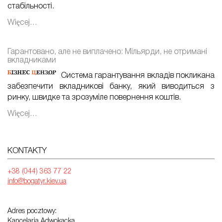
стабільності.
Więcej…
Гарантовано, але не виплачено: Мільярди, не отримані
вкладниками
Система гарантування вкладів покликана
забезпечити вкладникові банку, який виводиться з
ринку, швидке та зрозуміле повернення коштів.
Więcej…
KONTAKTY
+38 (044) 363 77 22
info@bogatyr.kiev.ua
Adres pocztowy:
Kancelaria Adwokacka