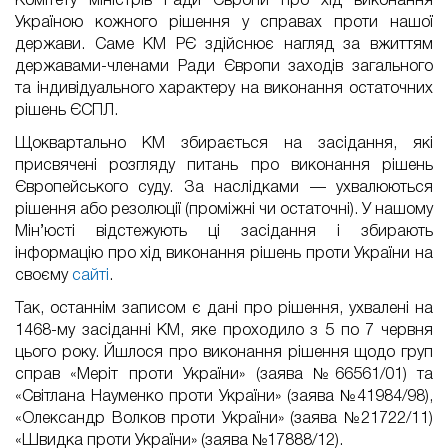
Комітету міністрів Ради Європи про хід виконання
Україною кожного рішення у справах проти нашої
держави. Саме КМ РЄ здійснює нагляд за вжиттям
державами-членами Ради Європи заходів загального
та індивідуального характеру на виконання остаточних
рішень ЄСПЛ.
Щоквартально КМ збирається на засідання, які
присвячені розгляду питань про виконання рішень
Європейського суду. За наслідками — ухвалюються
рішення або резолюції (проміжні чи остаточні). У нашому
Мін’юсті відстежують ці засідання і збирають
інформацію про хід виконання рішень проти України на
своєму
сайті
.
Так, останнім записом є дані про рішення, ухвалені на
1468-му засіданні КМ, яке проходило з 5 по 7 червня
цього року. Йшлося про виконання рішення щодо груп
справ «Меріт проти України» (заява №66561/01) та
«Світлана Науменко проти України» (заява №41984/98),
«Олександр Волков проти України» (заява №21722/11)
«Швидка проти України» (заява №17888/12).