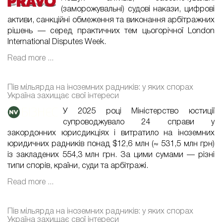
(заморожувальні) судові накази, цифрові
активи, санкційні обмеження та виконання арбітражних
рішень — серед практичних тем цьогорічної London
International Disputes Week.
Read more ...
Пів мільярда на іноземних радників: у яких спорах
Україна захищає свої інтереси
У 2025 році Міністерство юстиції
супроводжувало 24 справи у
закордонних юрисдикціях і витратило на іноземних
юридичних радників понад $12,6 млн (≈ 531,5 млн грн)
із закладених 554,3 млн грн. За цими сумами — різні
типи спорів, країни, суди та арбітражі.
Read more ...
Пів мільярда на іноземних радників: у яких спорах
Україна захищає свої інтереси