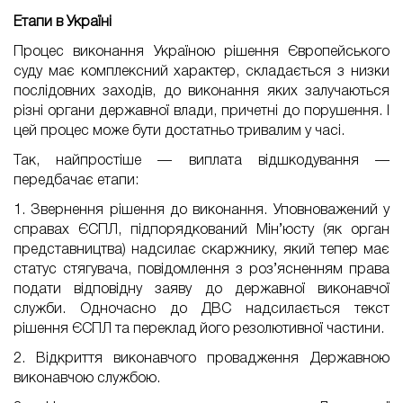
Етапи в Україні
Процес виконання Україною рішення Європейського
суду має комплексний характер, складається з низки
послідовних заходів, до виконання яких залучаються
різні органи державної влади, причетні до порушення. І
цей процес може бути достатньо тривалим у часі.
Так, найпростіше — виплата відшкодування —
передбачає етапи:
1. Звернення рішення до виконання. Уповноважений у
справах ЄСПЛ, підпорядкований Мін’юсту (як орган
представництва) надсилає скаржнику, який тепер має
статус стягувача, повідомлення з роз’ясненням права
подати відповідну заяву до державної виконавчої
служби. Одночасно до ДВС надсилається текст
рішення ЄСПЛ та переклад його резолютивної частини.
2. Відкриття виконавчого провадження Державною
виконавчою службою.