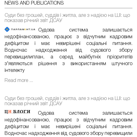
NEWS AND PUBLICATIONS
Суди без грошей, суддів і житла, але з надією на ШІ: що
показав річний звіт ДСАУ
Судова система залишається
недофінансованою, працює з відчутним кадровим
дефіцитом і має невирішені соціальні питання.
Водночас надходження від судового збору
перевищилиплан, а серед майбутніх пріоритетів
з’являються рішення з використанням штучного
інтелекту
Read more ...
Суди без грошей, суддів і житла, але з надією на ШІ: що
показав річний звіт ДСАУ
Судова система залишається
недофінансованою, працює з відчутним кадровим
дефіцитом і має невирішені соціальні питання.
Водночас надходження від судового збору перевищили