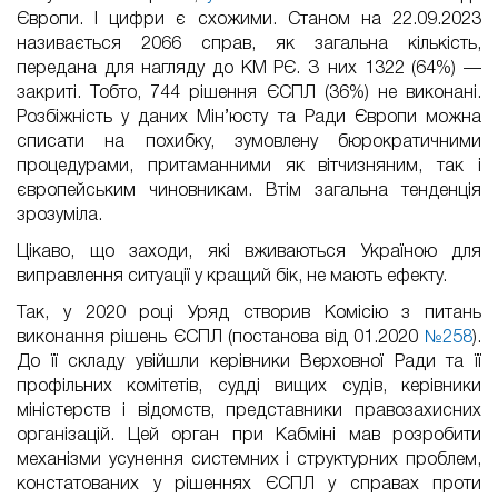
Європи. І цифри є схожими. Станом на 22.09.2023
називається 2066 справ, як загальна кількість,
передана для нагляду до КМ РЄ. З них 1322 (64%) —
закриті. Тобто, 744 рішення ЄСПЛ (36%) не виконані.
Розбіжність у даних Мін’юсту та Ради Європи можна
списати на похибку, зумовлену бюрократичними
процедурами, притаманними як вітчизняним, так і
європейським чиновникам. Втім загальна тенденція
зрозуміла.
Цікаво, що заходи, які вживаються Україною для
виправлення ситуації у кращий бік, не мають ефекту.
Так, у 2020 році Уряд створив Комісію з питань
виконання рішень ЄСПЛ (постанова від 01.2020
№258
).
До її складу увійшли керівники Верховної Ради та її
профільних комітетів, судді вищих судів, керівники
міністерств і відомств, представники правозахисних
організацій. Цей орган при Кабміні мав розробити
механізми усунення системних і структурних проблем,
констатованих у рішеннях ЄСПЛ у справах проти