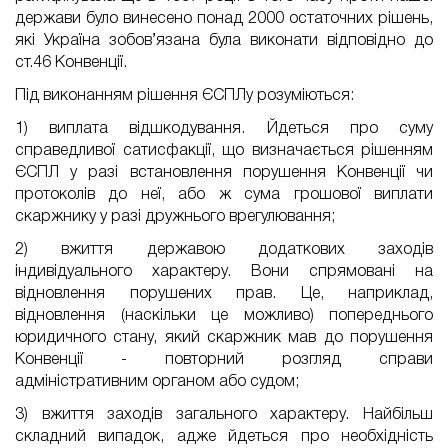
держави було винесено понад 2000 остаточних рішень,
які Україна зобов’язана була виконати відповідно до
ст.46 Конвенції.
Під виконанням рішення ЄСПЛу розуміються:
1) виплата відшкодування. Йдеться про суму
справедливої сатисфакції, що визначається рішенням
ЄСПЛ у разі встановлення порушення Конвенції чи
протоколів до неї, або ж сума грошової виплати
скаржнику у разі дружнього врегулювання;
2) вжиття державою додаткових заходів
індивідуального характеру. Вони спрямовані на
відновлення порушених прав. Це, наприклад,
відновлення (наскільки це можливо) попереднього
юридичного стану, який скаржник мав до порушення
Конвенції - повторний розгляд справи
адміністративним органом або судом;
3) вжиття заходів загального характеру. Найбільш
складний випадок, адже йдеться про необхідність