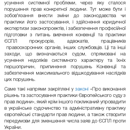
усунення системної проблеми, через яку сталося
порушення прав конкретної людини. Тут може бути і
зобов’язання внести зміни до законодавства чи
практики його застосування, і здійснення юридичної
експертизи законопроектів, і забезпечення професійної
підготовки з питань вивчення конвенції та практики
ЄСПЛ прокурорів, адвокатів, працівників
правоохоронних органів, інших службовців. Ці та інші
заходи, що визначаються судом, спрямовані на
усунення недоліків системного характеру та їхніх
першопричин, припинення порушень Конвенції та
забезпечення максимального відшкодування наслідків
цих порушень.
Саме такі напрями закріплені у
законі
«Про виконання
рішень та застосування практики Європейського суду з
прав людини», який крім іншого покликаний упровадити
в українське судочинство та адміністративну практику
європейські стандарти прав людини, а також створити
передумови для зменшення числа заяв до ЄСПЛ проти
України.