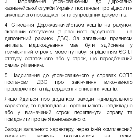
3. Направлення уповноваженим до Державної
казначейської служби України постанови про відкриття
виконавчого провадження та супровідних документів.
4. Списання Держказначейством коштів на рахунок,
вказаний стягувачем (в разі його відсутності — на
депозитний рахунок ДВС). За загальним правилом
виплата відшкодування має бути здійснена у
тримісячний строк з моменту набуття рішенням ЄСПЛ
статусу остаточного або у строк, що передбачений
самим рішенням.
5. Надсилання до уповноваженого у справах ЄСПЛ
постанови ДВС про закінчення виконавчого
провадження та підтвердження списання коштів.
Якщо йдеться про додаткові заходи індивідуального
характеру, то відповідальні органи мають невідкладно
або у визначений строк переглянути справу та
повідомити про це Уповноваженого.
Заходи загального характеру, через їхній комплексний
характер, можуть розтягнутися на роки.