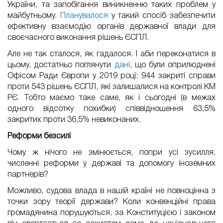
України, та запобігання виникненню таких проблем у
майбутньому.
Планувалося
у такий спосіб забезпечити
ефективну взаємодію органів державної влади для
своєчасного виконання рішень ЄСПЛ.
Але не так сталося, як гадалося. І аби переконатися в
цьому, достатньо поглянути
дані
, що були оприлюднені
Офісом Ради Європи у 2019 році: 944 закриті справи
проти 543 рішень ЄСПЛ, які залишалися на контролі КМ
РЄ. Тобто маємо таке саме, як і сьогодні (в межах
одного відсотку похибки) співвідношення 63,5%
закритих проти 36,5% невиконаних.
Реформи безсилі
Чому ж нічого не змінюється, попри усі зусилля,
численні реформи у державі та допомогу іноземних
партнерів?
Можливо, судова влада в нашій країні не повноцінна з
точки зору теорії держави? Коли конвенційні права
громадянина порушуються, за Конституцією і законом