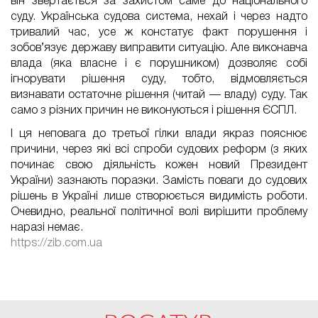
він звертається за захистом саме до національного
суду. Українська судова система, нехай і через надто
тривалий час, усе ж констатує факт порушення і
зобов’язує державу виправити ситуацію. Але виконавча
влада (яка власне і є порушником) дозволяє собі
ігнорувати рішення суду, тобто, відмовляється
визнавати остаточне рішення (читай — владу) суду. Так
само з різних причин не виконуються і рішення ЄСПЛ.
І ця неповага до третьої гілки влади якраз пояснює
причини, через які всі спроби судових реформ (з яких
починає свою діяльність кожен новий Президент
України) зазнають поразки. Замість поваги до судових
рішень в Україні лише створюється видимість роботи.
Очевидно, реальної політичної волі вирішити проблему
наразі немає.
https://zib.com.ua
FaLang translation system by Faboba