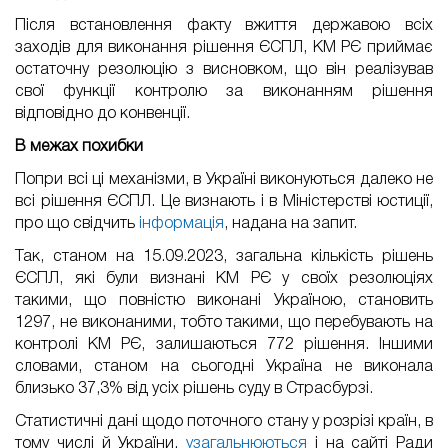
Після встановлення факту вжиття державою всіх
заходів для виконання рішення ЄСПЛ, КМ РЄ приймає
остаточну резолюцію з висновком, що він реалізував
свої функції контролю за виконанням рішення
відповідно до конвенції.
В межах похибки
Попри всі ці механізми, в Україні виконуються далеко не
всі рішення ЄСПЛ. Це визнають і в Міністерстві юстиції,
про що свідчить
інформація
, надана на запит.
Так, станом на 15.09.2023, загальна кількість рішень
ЄСПЛ, які були визнані КМ РЄ у своїх резолюціях
такими, що повністю виконані Україною, становить
1297, не виконаними, тобто такими, що перебувають на
контролі КМ РЄ, залишаються 772 рішення. Іншими
словами, станом на сьогодні Україна не виконала
близько 37,3% від усіх рішень суду в Страсбурзі.
Статистичні дані щодо поточного стану у розрізі країн, в
тому числі й України,
узагальнюються
і на сайті Ради