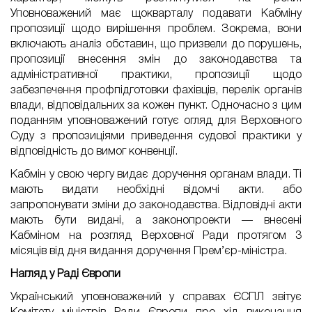
Уповноважений має щокварталу подавати Кабміну
пропозиції щодо вирішення проблем. Зокрема, вони
включають аналіз обставин, що призвели до порушень,
пропозиції внесення змін до законодавства та
адміністративної практики, пропозиції щодо
забезпечення профпідготовки фахівців, перелік органів
влади, відповідальних за кожен пункт. Одночасно з цим
поданням уповноважений готує огляд для Верховного
Суду з пропозиціями приведення судової практики у
відповідність до вимог конвенції.
Кабмін у свою чергу видає доручення органам влади. Ті
мають видати необхідні відомчі акти. або
запропонувати зміни до законодавства. Відповідні акти
мають бути видані, а законопроекти — внесені
Кабміном на розгляд Верховної Ради протягом 3
місяців від дня видання доручення Прем’єр-міністра.
Нагляд у Раді Європи
Український уповноважений у справах ЄСПЛ звітує