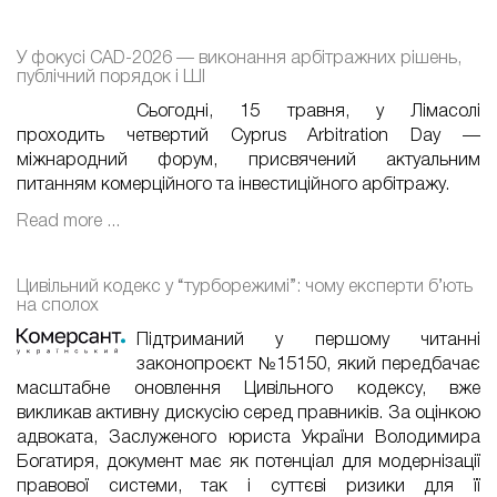
У фокусі CAD-2026 — виконання арбітражних рішень,
публічний порядок і ШІ
Сьогодні, 15 травня, у Лімасолі
проходить четвертий Cyprus Arbitration Day —
міжнародний форум, присвячений актуальним
питанням комерційного та інвестиційного арбітражу.
Read more ...
Цивільний кодекс у “турборежимі”: чому експерти б’ють
на сполох
Підтриманий у першому читанні
законопроєкт №15150, який передбачає
масштабне оновлення Цивільного кодексу, вже
викликав активну дискусію серед правників. За оцінкою
адвоката, Заслуженого юриста України Володимира
Богатиря, документ має як потенціал для модернізації
правової системи, так і суттєві ризики для її