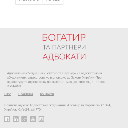
FaLang translation system by Faboba
Адвокатське об'єднання «Богатир та Партнери» є адвокатським
об'єднанням, зареєстровано відповідно до Закону України«Про
адвокатуру та адвокатську діяльність» і має ідентифікаційний код
38544499
Блог
Практики
Контакти
Поштова адреса: Адвокатське об'єднання «Богатир та Партнери» 01024,
Україна, Київ-24, а/с 770