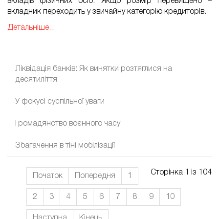
вкладів фізичних осіб. Якщо розмір перевищено –
вкладник переходить у звичайну категорію кредиторів.
Детальніше...
Ліквідація банків: Як винятки розтяглися на
десятиліття
У фокусі суспільної уваги
Громадянство воєнного часу
Збагачення в тіні мобілізації
Сторінка 1 із 104
Початок
Попередня
1
2
3
4
5
6
7
8
9
10
Наступна
Кінець