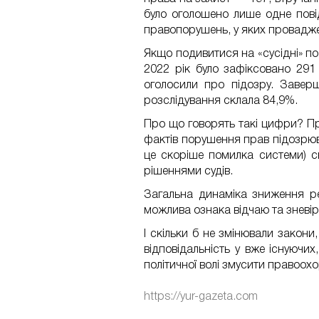
було оголошено лише одне пові
правопорушень, у яких проваджен
Якщо подивитися на «сусідні» по
2022 рік було зафіксовано 291 
оголосили про підозру. Завер
розслідування склала 84,9%.
Про що говорять такі цифри? Пр
фактів порушення прав підозрюв
це скоріше помилка системи) с
рішеннями судів.
Загальна динаміка зниження ре
можлива ознака відчаю та зневі
І скільки б не змінювали закон
відповідальність у вже існуючи
політичної волі змусити правоох
https://yur-gazeta.com