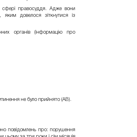
у сфері правосуддя. Адже вони
, яким довелося зіткнутися із
них органів (інформацію про
упинення не було прийнято (AB).
сено повідомлень про: порушення
 цьому за три роки і сім місяців