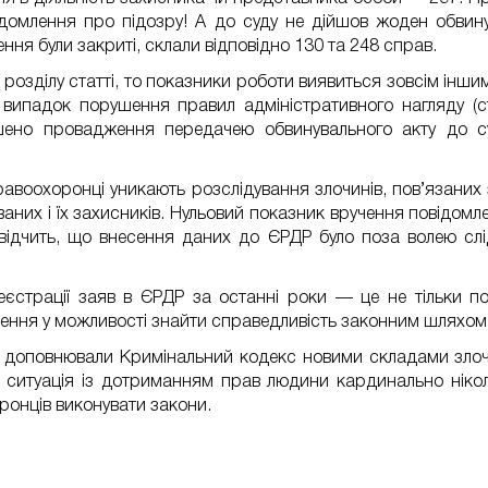
домлення про підозру! А до суду не дійшов жоден обвинув
ня були закриті, склали відповідно 130 та 248 справ.
 розділу статті, то показники роботи виявиться зовсім інши
випадок порушення правил адміністративного нагляду (ст
шено провадження передачею обвинувального акту до с
авоохоронці уникають розслідування злочинів, пов’язаних з
аних і їх захисників. Нульовий показник вручення повідомл
відчить, що внесення даних до ЄРДР було поза волею слі
єстрації заяв в ЄРДР за останні роки — це не тільки пок
рення у можливості знайти справедливість законним шляхом
и, доповнювали Кримінальний кодекс новими складами зло
х, ситуація із дотриманням прав людини кардинально ніко
оронців виконувати закони.