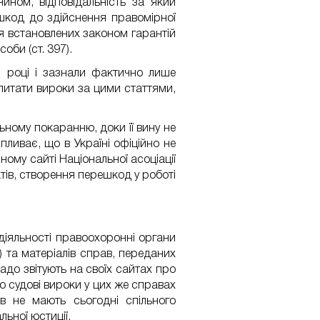
ином, відповідальність за який
ешкод до здійснення правомірної
я встановлених законом гарантій
оби (ст. 397).
1 році і зазнали фактично лише
питати вироки за цими статтями,
ьному покаранню, доки її вину не
ливає, що в Україні офіційно не
ому сайті Національної асоціації
тів, створення перешкод у роботі
діяльності правоохоронні органи
 та матеріалів справ, переданих
до звітують на своїх сайтах про
 судові вироки у цих же справах
в не мають сьогодні спільного
ьної юстиції.