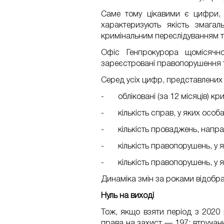
Саме тому цікавими є цифри, 
характеризують якість змагал
кримінальним переслідуванням та
Офіс Генпрокурора щомісячн
зареєстровані правопорушення т
Серед усіх цифр, представлених 
- обліковані (за 12 місяців) крим
- кількість справ, у яких особа
- кількість проваджень, направ
- кількість правопорушень, у як
- кількість правопорушень, у як
Динаміка змін за роками відобра
Нуль на виході
Тож, якщо взяти період з 2020 
права на захист — 197; втручанн