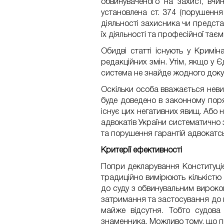
обвинуваченого на захист, вчи
установлена ст. 374 (порушення
діяльності захисника чи предст
їх діяльності та професійної тає
Обидві статті існують у Кримі
редакційних змін. Утім, якщо у
система не знайде жодного докум
Оскільки особа вважається невин
буде доведено в законному поря
існує цих негативних явищ. Або 
адвокатів України систематично 
та порушення гарантій адвокатсь
Критерії ефективності
Попри декларування Конституціє
традиційно вимірюють кількістю
до суду з обвинувальним вироко
затримання та застосування до 
майже відсутня. Тобто судова
знаменника. Можливо тому, що пр