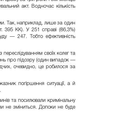
альний акт. Водночас кількість
ми. Так, наприклад, лише за один
. 395 КК). У 251 справі (86,3%)
уду — 247. Тобто ефективність
 переслідуванням своїх колег та
ень про підозру (один випадок —
дчих, очевидно, це робилося за
азник погіршення ситуації, а й
.
чинів та посилювали кримінальну
ли не зміниться. Допоки не буде