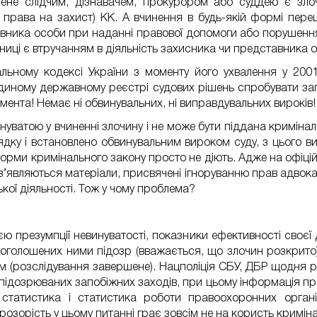
нене слідчим, дізнавачем, прокурором або суддею є злоч
 права на захист) КК. А вчинення в будь-якій формі пер
авника особи при наданні правової допомоги або порушенн
мниці є втручанням в діяльність захисника чи представника ос
нальному кодексі України з моменту його ухвалення у 200
 Єдиному державному реєстрі судових рішень спробувати за
ента! Немає ні обвинувальних, ні виправдувальних вироків!
уватою у вчиненні злочину і не може бути піддана кримінал
дку і встановлено обвинувальним вироком суду, з цього вип
норми кримінального закону просто не діють. Адже на офіційн
з’являються матеріали, присвячені ігноруванню прав адвока
кої діяльності. Тож у чому проблема?
ю презумпції невинуватості, показники ефективності своєї 
 оголошених ними підозр (вважається, що злочин розкрито)
м (розслідування завершене). Нацполіція СБУ, ДБР щодня ра
підозрюваних запобіжних заходів, при цьому інформація про
 статистика і статистика роботи правоохоронних органі
озорість у цьому питанні грає зовсім не на користь кримінал