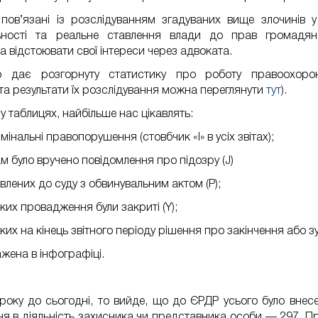
пов’язані із розслідуванням згадуваних вище злочинів 
ьності та реальне ставлення влади до прав громадян
 відстоювати свої інтереси через адвоката.
о дає розгорнуту статистику про роботу правоохорон
а результати їх розслідування можна переглянути
тут
).
у таблицях, найбільше нас цікавлять:
інальні правопорушення (стовбчик «I» в усіх звітах);
м було вручено повідомлення про підозру (J)
лених до суду з обвинувальним актом (P);
их провадження були закриті (Y);
их на кінець звітного періоду рішення про закінчення або з
жена в інфографіці.
року до сьогодні, то вийде, що до ЄРДР усього було вне
я в діяльність захисника чи представника особи — 297. При