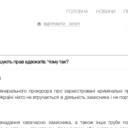
ГОЛОВНА
НОВИНИ
П
ВІДПРАВИТИ ЗАПИТ
шують прав адвокатів. Чому так?
3
Генерального прокурора про зареєстровані кримінальні п
країні ніхто не втручається в діяльність захисника і не по
енадання своєчасно захисника, а також інше грубе по