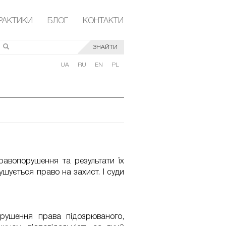
РАКТИКИ
БЛОГ
КОНТАКТИ
ЗНАЙТИ
UA
RU
EN
PL
равопорушення та результати їх
рушується право на захист. І суди
рушення права підозрюваного,