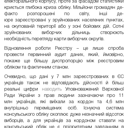
електорального корпусу, проте за фасадом статистики
криється глибока криза обліку. Мільйони громадян де-
факто розпорошені по світу, інші де-
юре
зареєстровані
у зруйнованих
населених пунктах,
на окупованій території або у зоні бойових дій
. Сотні
зруйнованих
виборчих
дільниць створюють
необхідність перегляду карти виборчих округів.
Відновлення роботи Реєстру – це лише спроба
провести первинний аудит даних, який, ймовірно,
покаже ще більшу диспропорцію між реєстровим
обліком та фактичним станом.
Очевидно, що дані у 7 млн зареєстрованих в ЄС
українців також не відповідають дійсності й більш
реальні цифри
наводить
Уповноважений Верховної
Ради України з прав людини зазначаючи
про
11
млн
українців, які виїхали за кордон та 4,6 млн
внутрішньо переміщених осіб. Існуюча система
консульського обліку охоплює дуже незначний відсоток
виборців, а для українців за кордоном ставати на
консульський
облік
не є пріоритетним завданням в