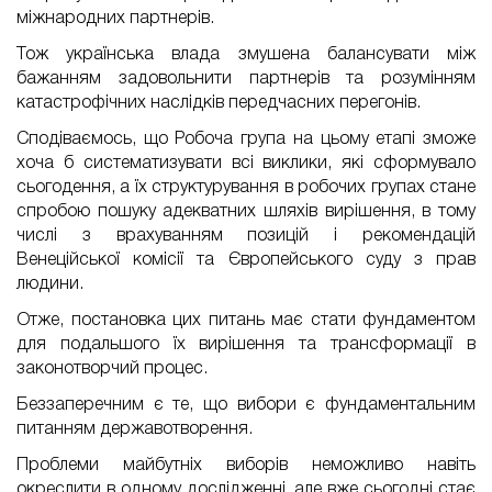
міжнародних партнерів.
Тож українська влада змушена балансувати між
бажанням задовольнити партнерів та розумінням
катастрофічних наслідків передчасних перегонів.
Сподіваємось, що Робоча група на цьому етапі зможе
хоча б систематизувати всі виклики, які сформувало
сьогодення, а їх структурування в робочих групах стане
спробою пошуку адекватних шляхів вирішення, в тому
числі з врахуванням позицій і рекомендацій
Венеційської комісії та Європейського суду з прав
людини.
Отже, постановка цих питань має стати фундаментом
для подальшого їх вирішення та трансформації в
законотворчий процес.
Беззаперечним є те, що вибори є фундаментальним
питанням державотворення.
Проблеми майбутніх виборів неможливо навіть
окреслити в одному дослідженні, але вже сьогодні стає