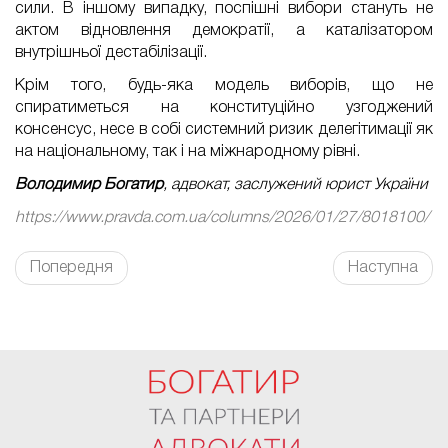
сили. В іншому випадку, поспішні вибори стануть не
актом відновлення демократії, а каталізатором
внутрішньої дестабілізації.
Крім того, будь-яка
модель виборів
, що не
спиратиметься на конституційно узгоджений
консенсус, несе в собі системний ризик делегітимації як
на національному, так і на міжнародному рівні.
Володимир Богатир
, адвокат, заслужений юрист України
https://www.pravda.com.ua/columns/2026/01/27/8018100/
Попередня
Наступна
FaLang translation system by Faboba