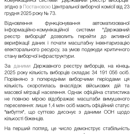
комунікаційної системи "Державний реєстр виборців"
згідно
з
Постановою
Центральної виборчої комісії від 23
грудня 2025 року № 73.
Відновлення функціонування автоматизованої
інформаційно-комунікаційної системи "Державний
реєстр виборців" дозволить перейти до активної
верифікації дани
х
і почати масштабну інвентаризацію
електорального ресурсу, за умов подекуди критичного
стану
виборчої
інфраструктури.
За
даними
Державного реєстру виборців, на кінець
2025 року кількість виборців складає 34 191 056 осіб.
Порівняно з попередніми виборчими періодами ця
кількість скоротилась внаслідок військових дій та
масової міграції населення. Однак офіційна статистика
не повною мірою відображає масштаби вимушеного
переселення: лише 1,4 млн осіб мають офіційний статус
"вибуття", що суттєво
дисонує
з даними ООН щодо
кількості біженців.
На перший погляд, це число демонструє стабільність