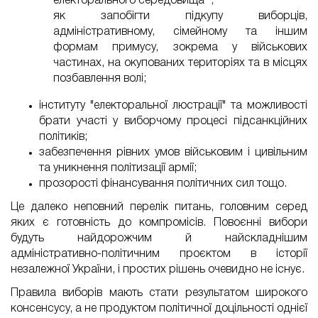
електорального середовища" ;
як запобігти підкупу виборців,
адміністративному, сімейному та іншим
формам примусу, зокрема у військових
частинах, на окупованих територіях та в місцях
позбавлення волі;
інституту "електоральної люстрації" та можливості
брати участі у виборчому процесі підсанкційних
політиків;
забезпечення рівних умов військовим і цивільним
та уникнення політизації армії;
прозорості фінансування політичних сил тощо.
Це далеко неповний перелік питань, головним серед
яких є готовність до компромісів. Повоєнні вибори
будуть найдорожчим й найскладнішим
адміністративно-політичним проєктом в історії
незалежної України, і простих рішень очевидно не існує.
Правила виборів мають стати результатом широкого
консенсусу, а не продуктом політичної доцільності однієї