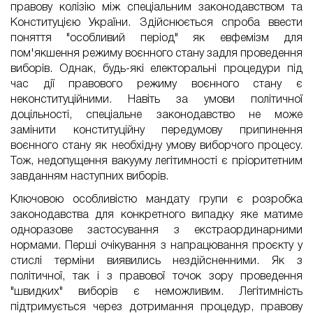
правову колізію між спеціальним законодавством та
Конституцією України. Здійснюється спроба ввести
поняття "особливий період" як евфемізм для
пом'якшення режиму воєнного стану задля проведення
виборів. Однак, будь-які електоральні процедури під
час дії правового режиму воєнного стану є
неконституційними. Навіть за умови політичної
доцільності, спеціальне законодавство не може
замінити конституційну передумову припинення
воєнного стану як необхідну умову виборчого процесу.
Тож, недопущення вакууму легітимності є пріоритетним
завданням наступних виборів.
Ключовою особливістю мандату групи є розробка
законодавства для конкретного випадку
яке
матиме
одноразове застосування з екстраординарними
нормами. Перші очікування з напрацювання проєкту у
стислі терміни виявились нездійсненними. Як з
політичної, так і з правової точок зору проведення
"швидких" виборів є неможливим. Легітимність
підтримується через дотримання процедур, правову