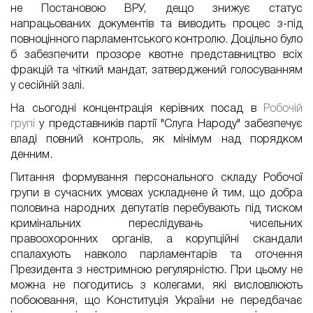
не Постановою ВРУ, дещо знижує статус
напрацьованих документів та виводить процес з-під
повноцінного парламентського контролю. Доцільно було
б забезпечити прозоре квотне представництво всіх
фракцій та чіткий мандат, затверджений голосуванням
у сесійній залі.
На сьогодні концентрація керівних посад в
Робочій
групі
у представників партії "Слуга Народу" забезпечує
владі повний контроль, як мінімум над порядком
денним.
Питання формування персонального складу Робочої
групи в сучасних умовах ускладнене й тим, що добра
половина народних депутатів перебувають під тиском
кримінальних переслідувань чисельних
правоохоронних органів, а корупційні скандали
спалахують навколо парламентарів та оточення
Президента з нестримною регулярністю. При цьому не
можна не погодитись з колегами, які висловлюють
побоювання, що Конституція України не передбачає