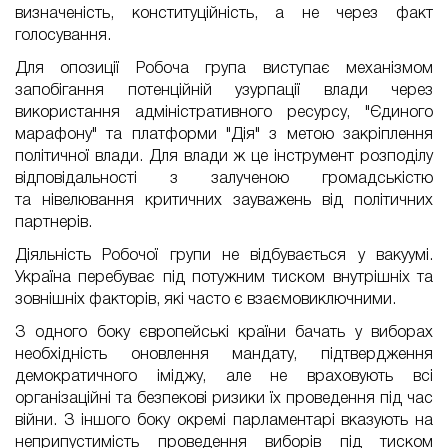
визначеність, конституційність, а не через факт
голосування.
Для опозиції Робоча група виступає механізмом
запобігання потенційній узурпації влади через
використання адміністративного ресурсу, "Єдиного
марафону" та платформи "Дія" з метою закріплення
політичної влади. Для влади ж це інструмент розподілу
відповідальності з залученою громадськістю
та
нівелювання
критичних зауважень від політичних
партнерів.
Діяльність Робочої групи не відбувається у вакуумі.
Україна перебуває під потужним тиском внутрішніх та
зовнішніх факторів, які часто є взаємовиключними.
З одного боку європейські країни бачать у виборах
необхідність оновлення мандату, підтвердження
демократичного іміджу, але не враховують всі
організаційні та безпекові ризики їх проведення під час
війни. З іншого боку окремі парламентарі вказують на
неприпустимість проведення виборів під тиском