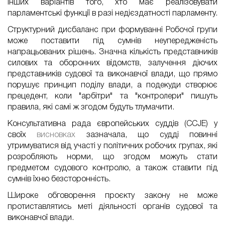
інших варіантів того, хто має реалізовувати
парламентські функції в раз
і
недієздатності парламенту.
Структурний дисбаланс при формуванні Робочої групи
може поставити під сумнів неупередженість
напрацьованих рішень. Значна кількість представників
силових та оборонних відомств, залучення діючих
представників судової та виконавчої влади, що прямо
порушує принцип поділу влади, а подекуди створює
прецедент, коли "арбітри" та "контролери" пишуть
правила, які самі ж згодом будуть тлумачити.
Консультативна рада європейських суддів (CCJE) у
своїх
висновках
зазначала, що судді повинні
утримуватися від участі у політичних робочих групах, які
розробляють норми, що згодом можуть стати
предметом судового контролю, а також ставити під
сумнів їхню безсторонність.
Широке обговорення проєкту закону не може
протиставлятись меті діяльності органів судової та
виконавчої влади.