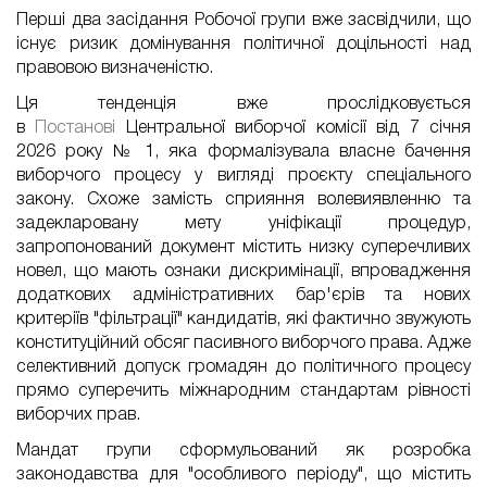
Перші два засідання Робочої групи вже засвідчили, що
існує ризик домінування політичної доцільності над
правовою визначеністю.
Ця тенденція вже прослідковується
в
Постанові
Центральної виборчої комісії від 7 січня
2026 року № 1, яка формалізувала власне бачення
виборчого процесу у вигляді проєкту спеціального
закону. Схоже замість сприяння волевиявленню та
задекларовану мету уніфікації процедур,
запропонований документ містить низку суперечливих
новел, що мають ознаки дискримінації, впровадження
додаткових адміністративних бар'єрів та нових
критеріїв "фільтрації" кандидатів, які фактично звужують
конституційний обсяг пасивного виборчого права. Адже
селективний допуск громадян до політичного процесу
прямо суперечить міжнародним стандартам рівності
виборчих прав.
Мандат групи
сформульований як розробка
законодавства для "особливого періоду"
, що
містить