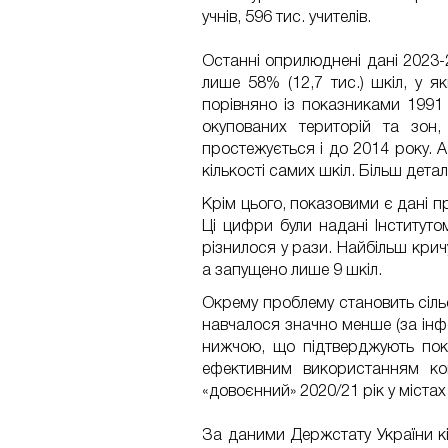
учнів, 596 тис. учителів.
Останні оприлюднені дані 2023-
лише 58% (12,7 тис.) шкіл, у я
порівняно із показниками 1991
окупованих територій та зон,
простежується і до 2014 року. А
кількості самих шкіл. Більш дета
Крім цього, показовими є дані пр
Ці цифри були
надані
Інститутом
різнилося у рази. Найбільш крич
а запущено лише 9 шкіл.
Окрему проблему становить сільсь
навчалося значно менше (за інфо
нижчою, що підтверджують пока
ефективним використанням ко
«довоєнний» 2020/21 рік у містах 
За даними Держстату України кіл