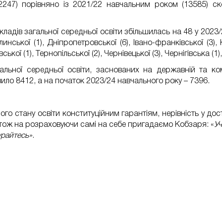
2247) порівняно із 2021/22 навчальним роком (13585) ск
кладів загальної середньої освіти збільшилась на 48 у 2023/
инської (1), Дніпропетровської (6), Івано-франківської (3), К
ської (1), Тернопільської (2), Чернівецької (3), Чернігівська (1), 
агальної середньої освіти, заснованих на державній та ко
ило 8412, а на початок 2023/24 навчального року – 7396.
го стану освіти конституційним гарантіям, нерівність у дост
 тож на розраховуючи самі на себе пригадаємо Кобзаря: «
Уч
урайтесь»
.