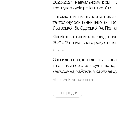
2023/2024 навчальному році (1
торгнулось усіх регіонів країни.
Натомість кількість приватних за
та торкнулось Вінницької (2), Вол
Львівської (6), Одеської (4), Полтав
Кількість сільських закладів з
2021/22 навчального року станов
* * *
Очевидна невідповідність реально
та селами все стала буденністю,
і чужому научайтесь, й свого не ц
https://ukranews.com
Попередня
FaLang translation system by Faboba