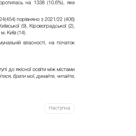
оротилась на 1338 (10,6%), яке
24(454) порівняно з 2021/22 (406)
иївської (9), Кіровоградської (2),
м. Київ (14).
мунальній власності, на початок
упі до якісної освіти між містами
ітеся, брати мої, думайте, читайте,
Наступна