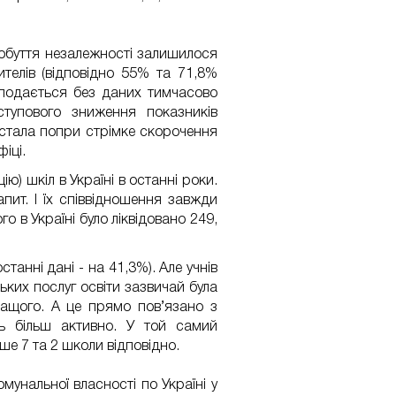
добуття незалежності залишилося
ителів (відповідно 55% та 71,8%
 подається без даних тимчасово
ступового зниження показників
ростала попри стрімке скорочення
іці.
ю) шкіл в Україні в останні роки.
апит. І їх співвідношення завжди
 в Україні було ліквідовано 249,
танні дані - на 41,3%). Але учнів
ьких послуг освіти зазвичай була
ращого. А це прямо пов’язано з
ь більш активно. У той самий
ише 7 та 2 школи відповідно.
мунальної власності по Україні у