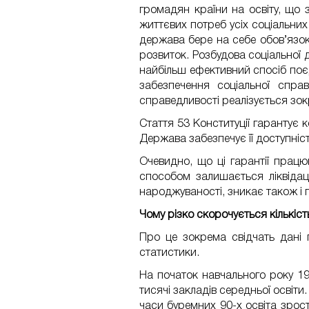
громадян країни на освіту, що 
життєвих потреб усіх соціальних
держава бере на себе обов’язок
розвиток. Розбудова соціальної 
найбільш ефективний спосіб поє
забезпечення соціальної справ
справедливості реалізується зок
Стаття 53 Конституції гарантує 
Держава забезпечує її доступніст
Очевидно, що ці гарантії працю
способом залишається ліквідац
народжуваності, зникає також і п
Чому різко скорочується кількість
Про це зокрема свідчать дані 
статистики.
На початок навчального року 19
тисячі закладів середньої освіти.
часи буремних 90-х освіта зрост