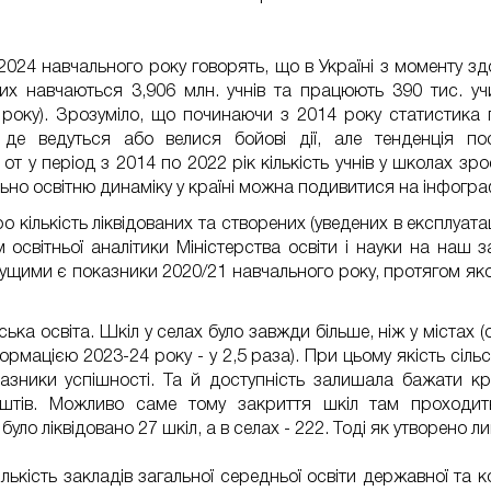
2024 навчального року говорять, що в Україні з моменту з
ких навчаються 3,906 млн. учнів та працюють 390 тис. уч
 року). Зрозуміло, що починаючи з 2014 року статистика
 де ведуться або велися бойові дії, але тенденція по
 от у період з 2014 по 2022 рік кількість учнів у школах з
льно освітню динаміку у країні можна подивитися на інфограф
о кількість ліквідованих та створених (уведених в експлуатаці
 освітньої аналітики Міністерства освіти і науки на наш з
ущими є показники 2020/21 навчального року, протягом якого
ка освіта. Шкіл у селах було завжди більше, ніж у містах (ос
рмацією 2023-24 року - у 2,5 раза). При цьому якість сільс
зники успішності. Та й доступність залишала бажати к
штів. Можливо саме тому закриття шкіл там проходит
було ліквідовано 27 шкіл, а в селах - 222. Тоді як утворено л
ькість закладів загальної середньої освіти державної та ко