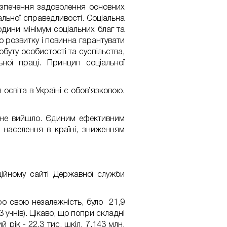
безпечення задоволення основних
альної справедливості. Соціальна
дини мінімум соціальних благ та
о розвитку і повинна гарантувати
уту особистості та суспільства,
ьної праці. Принцип соціальної
освіта в Україні є обов’язковою.
зі не вийшло. Єдиним ефективним
 населення в країні, зниженням
іційному
сайті
Державної служби
ро свою незалежність, було 21,9
3 учнів). Цікаво, що попри складні
рік - 22,3 тис. шкіл, 7,143 млн.