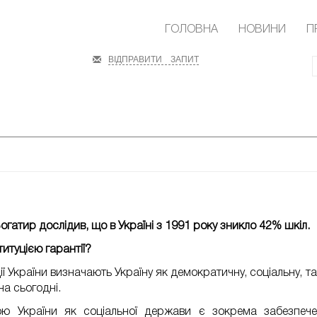
ГОЛОВНА
НОВИНИ
П
ВІДПРАВИТИ ЗАПИТ
атир дослідив, що в Україні з 1991 року зникло 42% шкіл.
итуцією гарантії?
ії України визначають Україну як демократичну, соціальну, 
на сьогодні.
ою України як соціальної держави є зокрема забезпечен